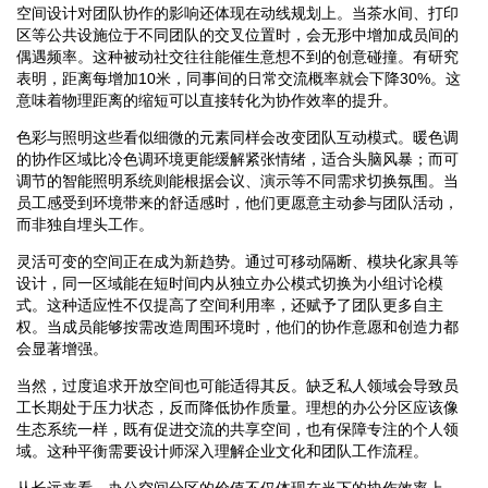
空间设计对团队协作的影响还体现在动线规划上。当茶水间、打印
区等公共设施位于不同团队的交叉位置时，会无形中增加成员间的
偶遇频率。这种被动社交往往能催生意想不到的创意碰撞。有研究
表明，距离每增加10米，同事间的日常交流概率就会下降30%。这
意味着物理距离的缩短可以直接转化为协作效率的提升。
色彩与照明这些看似细微的元素同样会改变团队互动模式。暖色调
的协作区域比冷色调环境更能缓解紧张情绪，适合头脑风暴；而可
调节的智能照明系统则能根据会议、演示等不同需求切换氛围。当
员工感受到环境带来的舒适感时，他们更愿意主动参与团队活动，
而非独自埋头工作。
灵活可变的空间正在成为新趋势。通过可移动隔断、模块化家具等
设计，同一区域能在短时间内从独立办公模式切换为小组讨论模
式。这种适应性不仅提高了空间利用率，还赋予了团队更多自主
权。当成员能够按需改造周围环境时，他们的协作意愿和创造力都
会显著增强。
当然，过度追求开放空间也可能适得其反。缺乏私人领域会导致员
工长期处于压力状态，反而降低协作质量。理想的办公分区应该像
生态系统一样，既有促进交流的共享空间，也有保障专注的个人领
域。这种平衡需要设计师深入理解企业文化和团队工作流程。
从长远来看，办公空间分区的价值不仅体现在当下的协作效率上，