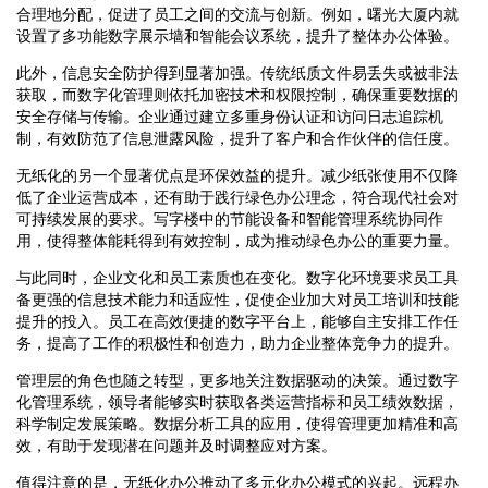
合理地分配，促进了员工之间的交流与创新。例如，曙光大厦内就
设置了多功能数字展示墙和智能会议系统，提升了整体办公体验。
此外，信息安全防护得到显著加强。传统纸质文件易丢失或被非法
获取，而数字化管理则依托加密技术和权限控制，确保重要数据的
安全存储与传输。企业通过建立多重身份认证和访问日志追踪机
制，有效防范了信息泄露风险，提升了客户和合作伙伴的信任度。
无纸化的另一个显著优点是环保效益的提升。减少纸张使用不仅降
低了企业运营成本，还有助于践行绿色办公理念，符合现代社会对
可持续发展的要求。写字楼中的节能设备和智能管理系统协同作
用，使得整体能耗得到有效控制，成为推动绿色办公的重要力量。
与此同时，企业文化和员工素质也在变化。数字化环境要求员工具
备更强的信息技术能力和适应性，促使企业加大对员工培训和技能
提升的投入。员工在高效便捷的数字平台上，能够自主安排工作任
务，提高了工作的积极性和创造力，助力企业整体竞争力的提升。
管理层的角色也随之转型，更多地关注数据驱动的决策。通过数字
化管理系统，领导者能够实时获取各类运营指标和员工绩效数据，
科学制定发展策略。数据分析工具的应用，使得管理更加精准和高
效，有助于发现潜在问题并及时调整应对方案。
值得注意的是，无纸化办公推动了多元化办公模式的兴起。远程办