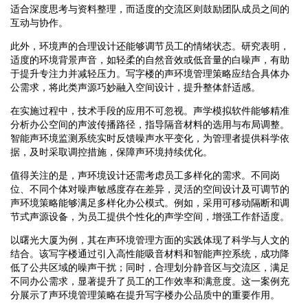
适合深度思考与资料整理，而适度的交流区则鼓励团队成员之间的
互动与协作。
此外，环境声的合理设计还能够调节员工的情绪状态。研究表明，
适度的环境背景声音，如轻柔的自然音效或低音量的白噪声，有助
于提升专注力并减轻压力。写字楼的声环境管理策略应结合具体办
公需求，将此类声源巧妙融入空间设计，提升整体舒适感。
在实施过程中，技术手段的应用不可忽视。声学模拟软件能够精准
分析办公空间的声波传播路径，指导隔音材料的选用与布局调整。
智能声环境监测系统实时反馈噪声水平变化，为管理者提供科学依
据，及时采取调控措施，保障声环境持续优化。
值得关注的是，声环境设计还需考虑员工多样化的需求。不同岗
位、不同个体对噪声敏感度存在差异，灵活的空间设计及可调节的
声环境策略能够满足多样化办公模式。例如，采用可移动隔断和调
节式声源设备，为员工提供个性化的声学空间，增强工作舒适度。
以曙光大厦为例，其在声环境管理方面的实践体现了科学与人文的
结合。该写字楼通过引入高性能吸音材料和智能声控系统，成功降
低了公共区域的噪声干扰；同时，合理划分静音区与交流区，满足
不同办公需求，显著提升了员工的工作效率和满意度。这一案例充
分展示了声环境管理策略在提升写字楼办公品质中的重要作用。