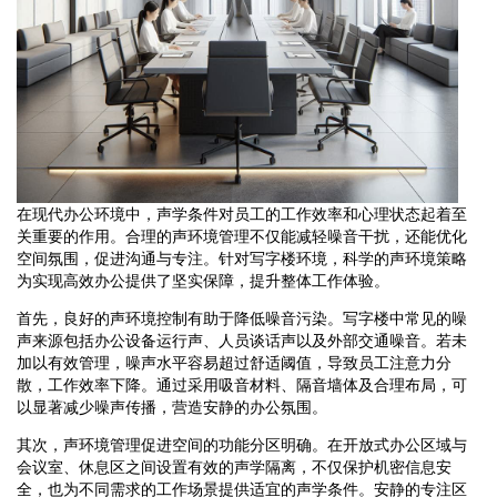
在现代办公环境中，声学条件对员工的工作效率和心理状态起着至
关重要的作用。合理的声环境管理不仅能减轻噪音干扰，还能优化
空间氛围，促进沟通与专注。针对写字楼环境，科学的声环境策略
为实现高效办公提供了坚实保障，提升整体工作体验。
首先，良好的声环境控制有助于降低噪音污染。写字楼中常见的噪
声来源包括办公设备运行声、人员谈话声以及外部交通噪音。若未
加以有效管理，噪声水平容易超过舒适阈值，导致员工注意力分
散，工作效率下降。通过采用吸音材料、隔音墙体及合理布局，可
以显著减少噪声传播，营造安静的办公氛围。
其次，声环境管理促进空间的功能分区明确。在开放式办公区域与
会议室、休息区之间设置有效的声学隔离，不仅保护机密信息安
全，也为不同需求的工作场景提供适宜的声学条件。安静的专注区